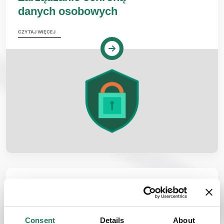
danych osobowych
CZYTAJ WIĘCEJ
ROZWIĄZANIE BIZNESOWE
Kreator prezentacji
PowerPoint
Consent
Details
About