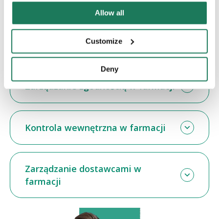
Zarządzanie ryzykiem w farmacji
Allow all
Customize
Audyty wewnętrzne w farmacji
Deny
Zarządzanie zgodnością w farmacji
Kontrola wewnętrzna w farmacji
Zarządzanie dostawcami w
farmacji