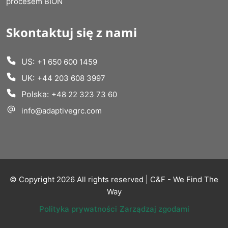
procesem BION
Skontaktuj się z nami
US:
+1 650 600 1459
UK:
+44 203 608 3997
Polska:
+48 22 323 73 60
info@adaptivegrc.com
© Copyright 2026 All rights reserved | C&F - We Find The
Way
Polityka prywatności
Zarządzaj zgodami