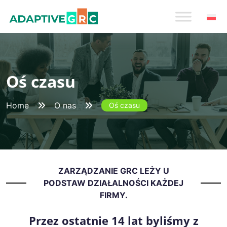
Skip
to
content
Oś czasu
Home
O nas
Oś czasu
ZARZĄDZANIE GRC LEŻY U
PODSTAW DZIAŁALNOŚCI KAŻDEJ
FIRMY.
Przez ostatnie 14 lat byliśmy z