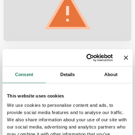
ROZWIĄZANIE BIZNESOWE
Samoocena
Consent
Details
About
ryzyka i
mechanizmów
This website uses cookies
kontrolnych
We use cookies to personalise content and ads, to
(RCSA)
provide social media features and to analyse our traffic.
We also share information about your use of our site with
CZYTAJ WIĘCEJ
our social media, advertising and analytics partners who
may combine it with other information that you’ve