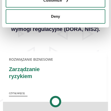
Customize
AdaptiveGRC to zintegrowany system do
zarządzania działaniami GRC
(Governance, Risk, Compliance) w
Deny
Twojej firmie, który spełnia najnowsze
wymogi regulacyjne (DORA, NIS2).
ROZWIĄZANIE BIZNESOWE
Zarządzanie
ryzykiem
CZYTAJ WIĘCEJ