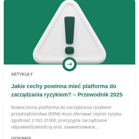
ARTYKUŁY
Jakie cechy powinna mieć platforma do
zarządzania ryzykiem? – Przewodnik 2025
Nowoczesna platforma do zarządzania ryzykiem
przedsiębiorstwa (ERM) musi oferować rejestr ryzyka,
zgodność z ISO 31000, precyzyjne zarządzanie
odpowiedzialnością oraz zaawansowane…
CZYTAJ WIĘCEJ