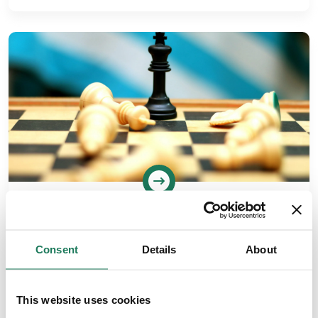
ARTYKUŁY
Zasady zarządzania ryzykiem
Consent
Details
About
Czym są zasady zarządzania ryzykiem? Zasady
zarządzania ryzykiem to zbiór reguł, które wskazują, jak
identyfikować, oceniać i reagować na zagrożenia w
This website uses cookies
sposób systematyczny i przemyślany….