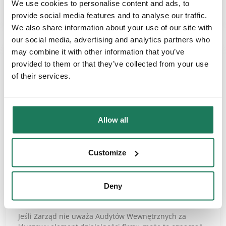
We use cookies to personalise content and ads, to
CZYTAJ WIĘCEJ
provide social media features and to analyse our traffic.
We also share information about your use of our site with
our social media, advertising and analytics partners who
may combine it with other information that you’ve
provided to them or that they’ve collected from your use
of their services.
Allow all
Customize
ARTYKUŁY
Jak audytorzy wewnętrzni powinni
Deny
współpracować z Zarządem?
Jeśli Zarząd nie uważa Audytów Wewnętrznych za