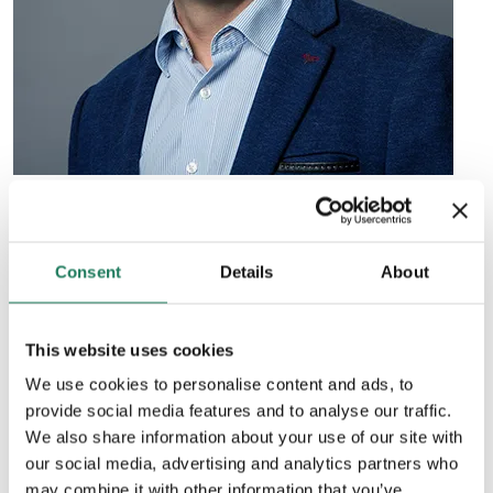
Łukasz Krzewicki
Audit, Risk & Compliance Expert | C&F
Konsultant i kierownik projektu posiadający ponad 25 lat
Consent
Details
About
doświadczenia w telekomunikacji, konsultingu oraz IT.
Jest odpowiedzialny za linię biznesową GRC, mapę
This website uses cookies
produktu oraz planowanie rozwoju. Jego specjalności
obejmują zarządzanie ryzykiem (certyfikowany CRISC),
We use cookies to personalise content and ads, to
provide social media features and to analyse our traffic.
zarządzanie dostarczaniem usług, zarządzanie
We also share information about your use of our site with
bezpieczeństwem (certyfikowany CISM), zarządzanie
our social media, advertising and analytics partners who
produktami oprogramowania, SCRUM, CRM oraz
may combine it with other information that you’ve