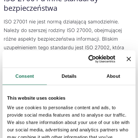
bezpieczeństwa
ISO 27001 nie jest normą działającą samodzielnie.
Należy do szerszej rodziny ISO 27000, obejmującej
różne aspekty bezpieczeństwa informacji. Bliskim
uzupełnieniem tego standardu jest ISO 27002, która
dostarcza szczegółowych wskazówek dotyczących
poszczególnych środków bezpieczeństwa. Podczas gdy
ISO 27001 określa wymagania dla systemu zarządzania,
Consent
Details
About
ISO 27002 pełni rolę katalogu najlepszych praktyk, które
organizacje mogą wdrożyć, aby te wymagania spełnić.
This website uses cookies
Poza rodziną ISO istnieją również inne ramy zarządzania
We use cookies to personalise content and ads, to
bezpieczeństwem, np. NIST Cybersecurity Framework
provide social media features and to analyse our traffic.
czy COBIT, które oferują modele nadzoru i zarządzania
We also share information about your use of our site with
ryzykiem. W praktyce wiele organizacji łączy je z ISO
our social media, advertising and analytics partners who
may combine it with other information that you’ve