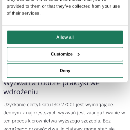
27001, mapując kontrole i polityki w celu zapewnienia
provided to them or that they’ve collected from your use
spójności. Jednak ogromna przewagą ISO 27001 jest
of their services.
możliwość certyfikacji, co daje zewnętrzne
potwierdzenie, że procesy organizacji spełniają
międzynarodowe standardy.
Allow all
Dzięki temu ISO 27001 może pełnić rolę fundamentu –
organizacje mogą jednocześnie dostosować się do ram
Customize
branżowych lub regionalnych, wykorzystując certyfikat
ISO jako dowód spójnej i uznanej podstawy.
Deny
Wyzwania i dobre praktyki we
wdrożeniu
Uzyskanie certyfikatu ISO 27001 jest wymagające.
Jednym z najczęstszych wyzwań jest zaangażowanie w
ten proces kierownictwa wyższego szczebla. Bez
wyraźnego przywództwa, inicjatywy mogą stać się