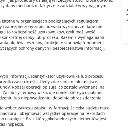
ym, jak procedury działają w rzeczywistości. Może odwołać
, czy dany mechanizm faktycznie zadziałał w wymaganym
A
z
ie istotne w organizacjach podlegających regulacjom.
y i zabezpieczony zapis pozwala wykazać, że dane nie
a to rozliczalność użytkowników, czyli możliwość
o konkretnej osoby lub procesu. Razem z wymaganiami
wania błędów i oszustw, funkcje te stanowią fundament
tyczących ochrony danych i bezpieczeństwa informacji.
wych informacji. Identyfikator użytkownika lub procesu
cznik czasu określa, kiedy zdarzenie miało miejsce,
undy. Rodzaj operacji opisuje, co zostało wykonane, na
 Zasób systemowy wskazuje obiekt, którego działanie
wodzeniu lub niepowodzeniu, dopełnia obraz zdarzenia.
 wobec zakresu zapisu. W farmacji ścieżka audytu musi
u nadzoru i obejmować wszystkie operacje na rekordach
po usunięcie. Brak któregokolwiek z tych elementów jest
s inspekcji.