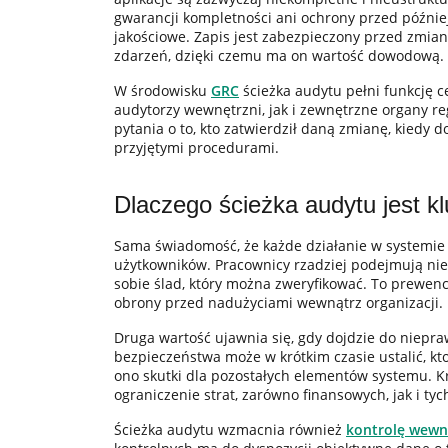
gwarancji kompletności ani ochrony przed późnie
jakościowe. Zapis jest zabezpieczony przed zmianą
zdarzeń, dzięki czemu ma on wartość dowodową.
W środowisku
GRC
ścieżka audytu pełni funkcję c
audytorzy wewnętrzni, jak i zewnętrzne organy re
pytania o to, kto zatwierdził daną zmianę, kiedy d
przyjętymi procedurami.
Dlaczego ścieżka audytu jest k
Sama świadomość, że każde działanie w systemie 
użytkowników. Pracownicy rzadziej podejmują nie
sobie ślad, który można zweryfikować. To prewenc
obrony przed nadużyciami wewnątrz organizacji.
Druga wartość ujawnia się, gdy dojdzie do niepr
bezpieczeństwa może w krótkim czasie ustalić, kto
ono skutki dla pozostałych elementów systemu. Kr
ograniczenie strat, zarówno finansowych, jak i ty
Ścieżka audytu wzmacnia również
kontrolę wewn