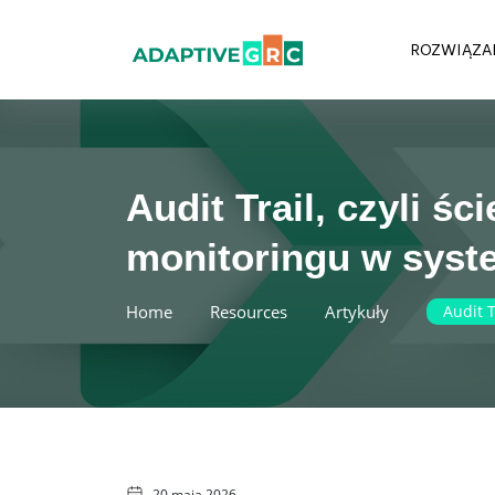
Skip
to
ROZWIĄZA
content
Audit Trail, czyli ś
monitoringu w syst
Home
Resources
Artykuły
Audit 
20 maja 2026