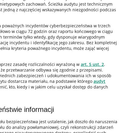
 nietypowych zachowań. Ścieżka audytu jest technicznym
jest jedną z najczęściej wskazywanych niezgodności podczas
 poważnych incydentów cyberbezpieczeństwa w trzech
gółowo w ciągu 72 godzin oraz raportu końcowego w ciągu
ych terminów tylko wtedy, gdy dysponuje wiarygodnym
ację incydentu i identyfikację jego zakresu. Bez kompletnej
ełnia kryteria poważnego incydentu, może zająć więcej
oprzez zasadę rozliczalności wyrażoną w
art. 5 ust. 2
.
 że przetwarzanie odbywa się zgodnie z przepisami.
ednich zabezpieczeń i udokumentowania ich w sposób
dytu dostarcza materiału, na podstawie którego
audyt
ć, kto, kiedy i w jakim celu uzyskał dostęp do danych
ństwie informacji
u bezpieczeństwa jest ustalenie, jak doszło do naruszenia
riału do analizy powłamaniowej, czyli rekonstrukcji zdarzeń
wszego nieautoryzowanego dostępu, prześledzić ruch