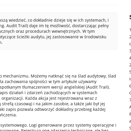
zą wiedzieć, co dokładnie dzieje się w ich systemach, i
g. Audit Trail) daje im tę możliwość, dostarczając pełny
atycznych oraz procedurach wewnętrznych. W tym
yczące ścieżki audytu, jej zastosowanie w środowisku
m.
tego mechanizmu. Możemy natknąć się na ślad audytowy, ślad
 Dla zachowania spójności w tym artykule używamy
j spotkanym tłumaczeniem wersji angielskiej (Audit Trail).
zapis działań i zdarzeń zachodzących w systemach
rganizacji. Każda akcja jest rejestrowana wraz z
strefą czasową) i na jakim zasobie, a także jaki był jej
Taki zapis pozwala odtworzyć dokładny przebieg każdej
ończenia.
systemowego. Logi generowane przez systemy operacyjne i
uryzowane. Rejestrują one zdarzenia techniczne, ale bez