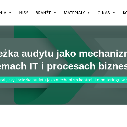
NIA
NIS2
BRANŻE
MATERIAŁY
O NAS
K
cieżka audytu jako mechanizm
emach IT i procesach bizn
Trail, czyli ścieżka audytu jako mechanizm kontroli i monitoringu 