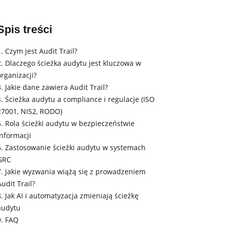
Spis treści
1. Czym jest Audit Trail?
2. Dlaczego ścieżka audytu jest kluczowa w
organizacji?
3. Jakie dane zawiera Audit Trail?
4. Ścieżka audytu a compliance i regulacje (ISO
27001, NIS2, RODO)
5. Rola ścieżki audytu w bezpieczeństwie
informacji
6. Zastosowanie ścieżki audytu w systemach
GRC
7. Jakie wyzwania wiążą się z prowadzeniem
Audit Trail?
8. Jak AI i automatyzacja zmieniają ścieżkę
audytu
9. FAQ