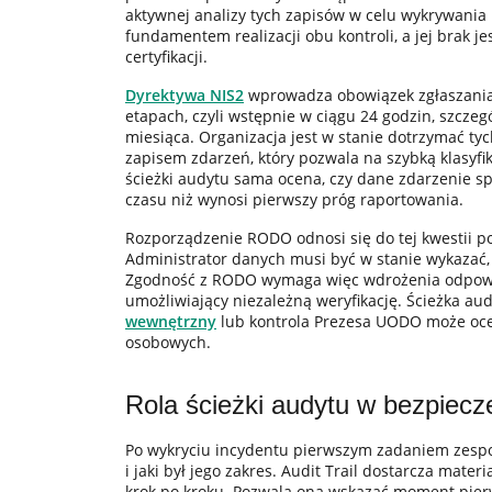
aktywnej analizy tych zapisów w celu wykrywania
fundamentem realizacji obu kontroli, a jej brak 
certyfikacji.
Dyrektywa NIS2
wprowadza obowiązek zgłaszania
etapach, czyli wstępnie w ciągu 24 godzin, szcze
miesiąca. Organizacja jest w stanie dotrzymać t
zapisem zdarzeń, który pozwala na szybką klasyfik
ścieżki audytu sama ocena, czy dane zdarzenie sp
czasu niż wynosi pierwszy próg raportowania.
Rozporządzenie RODO odnosi się do tej kwestii p
Administrator danych musi być w stanie wykazać,
Zgodność z RODO wymaga więc wdrożenia odpowi
umożliwiający niezależną weryfikację. Ścieżka au
wewnętrzny
lub kontrola Prezesa UODO może oceni
osobowych.
Rola ścieżki audytu w bezpiecze
Po wykryciu incydentu pierwszym zadaniem zespoł
i jaki był jego zakres. Audit Trail dostarcza mate
krok po kroku. Pozwala ona wskazać moment pier