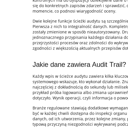
kontrolnych ma do dyspozycji obiektywne dane o t
się do konkretnych zapisów zdarzeń i sprawdzić
momencie, co podnosi wiarygodność oceny.
Dwie kolejne funkcje ścieżki audytu są szczególn
Pierwsza z nich to integralność danych. Kompletn
zostały zmienione w sposób nieautoryzowany. Drug
jednoznacznego przypisania każdego działania d
przejrzystości procesów oraz zdolności do wykry
zgodności z większością aktualnych przepisów do
Jakie dane zawiera Audit Trail?
Każdy wpis w ścieżce audytu zawiera kilka kluczo
systemowego wskazuje, kto wykonał działanie. Zna
najczęściej z dokładnością do sekundy lub milisek
przykład próba logowania albo zmiana uprawnień.
dotyczyło. Wynik operacji, czyli informacja o po
Branże regulowane stawiają dodatkowe wymagania
być w każdej chwili dostępna do inspekcji organ
danych, od ich utworzenia, przez kolejne zmiany, 
typową przyczyną niezgodności wykrywanej podcza