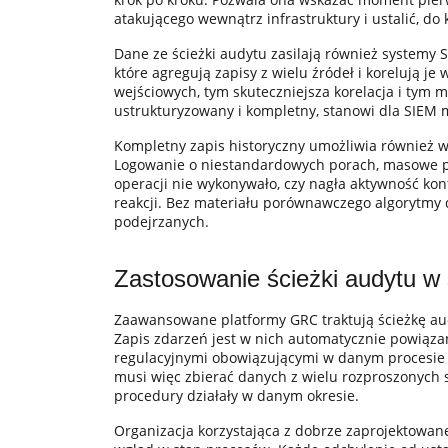
atakującego wewnątrz infrastruktury i ustalić, do
Dane ze ścieżki audytu zasilają również systemy 
które agregują zapisy z wielu źródeł i korelują je
wejściowych, tym skuteczniejsza korelacja i tym m
ustrukturyzowany i kompletny, stanowi dla SIEM ma
Kompletny zapis historyczny umożliwia również
Logowanie o niestandardowych porach, masowe po
operacji nie wykonywało, czy nagła aktywność k
reakcji. Bez materiału porównawczego algorytmy 
podejrzanych.
Zastosowanie ścieżki audytu 
Zaawansowane platformy GRC traktują ścieżkę au
Zapis zdarzeń jest w nich automatycznie powią
regulacyjnymi obowiązującymi w danym procesie b
musi więc zbierać danych z wielu rozproszonych 
procedury działały w danym okresie.
Organizacja korzystająca z dobrze zaprojektowan