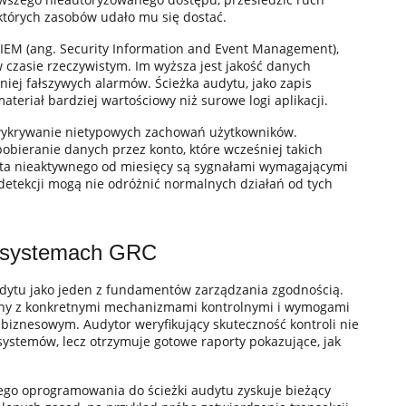
 których zasobów udało mu się dostać.
SIEM (ang. Security Information and Event Management),
 w czasie rzeczywistym. Im wyższa jest jakość danych
niej fałszywych alarmów. Ścieżka audytu, jako zapis
teriał bardziej wartościowy niż surowe logi aplikacji.
 wykrywanie nietypowych zachowań użytkowników.
bieranie danych przez konto, które wcześniej takich
onta nieaktywnego od miesięcy są sygnałami wymagającymi
detekcji mogą nie odróżnić normalnych działań od tych
w systemach GRC
dytu jako jeden z fundamentów zarządzania zgodnością.
zany z konkretnymi mechanizmami kontrolnymi i wymogami
iznesowym. Audytor weryfikujący skuteczność kontroli nie
systemów, lecz otrzymuje gotowe raporty pokazujące, jak
ego oprogramowania do ścieżki audytu zyskuje bieżący