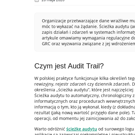
Organizacje przetwarzające dane wrażliwe mus
móc to wykazać na żądanie. Ścieżka audytu (an
zapis działań i zdarzeń w systemach inform
artykule omawiamy wymagania regulacyjne dot
GRC oraz wyzwania związane z jej wdrożenie
Czym jest Audit Trail?
W polskiej praktyce funkcjonuje kilka określeń 
rewizyjny, rejestr zdarzeń czy dziennik zdarzeń.
określenia „ścieżka audytu”, które jest najczęście
Ścieżka audytu to automatyczny, chronologiczny 
informatycznych oraz procedurach wewnętrznych o
informacją o tym, kto ją wykonał, kiedy (z dokładną 
rezultat (jaką nową wartość przyjęło dane pole). 
operacji, od momentu jej zainicjowania aż do zak
Warto odróżnić
ścieżkę audytu
od surowego logu 
aplikacje są zazwyczaj niekompletne i nieustrukt