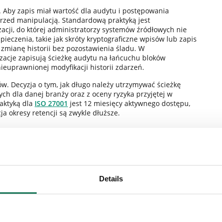
 Aby zapis miał wartość dla audytu i postępowania
przed manipulacją. Standardową praktyką jest
acji, do której administratorzy systemów źródłowych nie
eczenia, takie jak skróty kryptograficzne wpisów lub zapis
 zmianę historii bez pozostawienia śladu. W
acje zapisują ścieżkę audytu na łańcuchu bloków
nieuprawnionej modyfikacji historii zdarzeń.
w. Decyzja o tym, jak długo należy utrzymywać ścieżkę
ch dla danej branży oraz z oceny ryzyka przyjętej w
raktyką dla
ISO 27001
jest 12 miesięcy aktywnego dostępu,
a okresy retencji są zwykle dłuższe.
Details