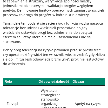
to zapewnienie struktury, weryfikacja spójności między
jednostkami biznesowymi i walidacja progów względem
apetytu. Definiowanie limitów operacyjnych zamiast właścicieli
procesów to droga do progów, w które nikt nie wierzy.
Tam, gdzie ten podział się zaciera (gdy funkcja ryzyka narzuca
tolerancje bez udziału właścicieli procesów albo gdy
właściciele ustawiają progi bez odniesienia do apetytu)
efektem są liczby, które nie mają uzasadnienia i nie są
stosowane.
Dobry próg tolerancji na ryzyko powinien przejść prosty test:
czy operator, który widzi ten wskaźnik, wie, co zrobić, gdy zbliża
się do limitu? Jeśli odpowiedź brzmi „nie”, próg nie jest gotowy
do wdrożenia.
Rola
Odpowiedzialność
Obszar
Wyznacza
strategiczne
stanowisko
Zarząd
organizacji
Apetyt na ryzyko
wobec ryzyka w