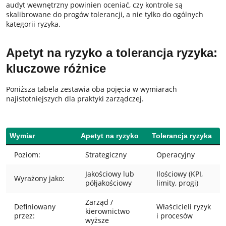
audyt wewnętrzny powinien oceniać, czy kontrole są
skalibrowane do progów tolerancji, a nie tylko do ogólnych
kategorii ryzyka.
Apetyt na ryzyko a tolerancja ryzyka:
kluczowe różnice
Poniższa tabela zestawia oba pojęcia w wymiarach
najistotniejszych dla praktyki zarządczej.
Wymiar
Apetyt na ryzyko
Tolerancja ryzyka
Poziom:
Strategiczny
Operacyjny
Jakościowy lub
Ilościowy (KPI,
Wyrażony jako:
półjakościowy
limity, progi)
Zarząd /
Definiowany
Właścicieli ryzyk
kierownictwo
przez:
i procesów
wyższe