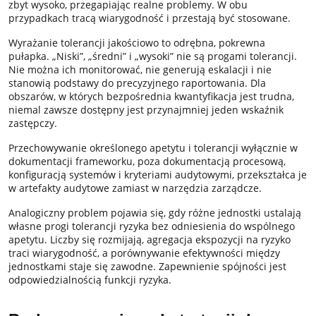
zbyt wysoko, przegapiając realne problemy. W obu
przypadkach tracą wiarygodność i przestają być stosowane.
Wyrażanie tolerancji jakościowo to odrębna, pokrewna
pułapka. „Niski”, „średni” i „wysoki” nie są progami tolerancji.
Nie można ich monitorować, nie generują eskalacji i nie
stanowią podstawy do precyzyjnego raportowania. Dla
obszarów, w których bezpośrednia kwantyfikacja jest trudna,
niemal zawsze dostępny jest przynajmniej jeden wskaźnik
zastępczy.
Przechowywanie określonego apetytu i tolerancji wyłącznie w
dokumentacji frameworku, poza dokumentacją procesową,
konfiguracją systemów i kryteriami audytowymi, przekształca je
w artefakty audytowe zamiast w narzędzia zarządcze.
Analogiczny problem pojawia się, gdy różne jednostki ustalają
własne progi tolerancji ryzyka bez odniesienia do wspólnego
apetytu. Liczby się rozmijają, agregacja ekspozycji na ryzyko
traci wiarygodność, a porównywanie efektywności między
jednostkami staje się zawodne. Zapewnienie spójności jest
odpowiedzialnością funkcji ryzyka.