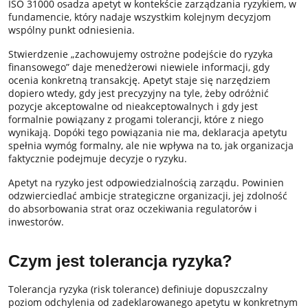
ISO 31000 osadza apetyt w kontekście zarządzania ryzykiem, w
fundamencie, który nadaje wszystkim kolejnym decyzjom
wspólny punkt odniesienia.
Stwierdzenie „zachowujemy ostrożne podejście do ryzyka
finansowego” daje menedżerowi niewiele informacji, gdy
ocenia konkretną transakcję. Apetyt staje się narzędziem
dopiero wtedy, gdy jest precyzyjny na tyle, żeby odróżnić
pozycje akceptowalne od nieakceptowalnych i gdy jest
formalnie powiązany z progami tolerancji, które z niego
wynikają. Dopóki tego powiązania nie ma, deklaracja apetytu
spełnia wymóg formalny, ale nie wpływa na to, jak organizacja
faktycznie podejmuje decyzje o ryzyku.
Apetyt na ryzyko jest odpowiedzialnością zarządu. Powinien
odzwierciedlać ambicje strategiczne organizacji, jej zdolność
do absorbowania strat oraz oczekiwania regulatorów i
inwestorów.
Czym jest tolerancja ryzyka?
Tolerancja ryzyka (risk tolerance) definiuje dopuszczalny
poziom odchylenia od zadeklarowanego apetytu w konkretnym