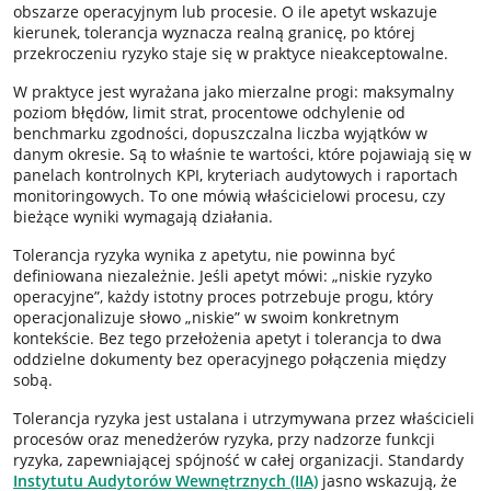
obszarze operacyjnym lub procesie. O ile apetyt wskazuje
kierunek, tolerancja wyznacza realną granicę, po której
przekroczeniu ryzyko staje się w praktyce nieakceptowalne.
W praktyce jest wyrażana jako mierzalne progi: maksymalny
poziom błędów, limit strat, procentowe odchylenie od
benchmarku zgodności, dopuszczalna liczba wyjątków w
danym okresie. Są to właśnie te wartości, które pojawiają się w
panelach kontrolnych KPI, kryteriach audytowych i raportach
monitoringowych. To one mówią właścicielowi procesu, czy
bieżące wyniki wymagają działania.
Tolerancja ryzyka wynika z apetytu, nie powinna być
definiowana niezależnie. Jeśli apetyt mówi: „niskie ryzyko
operacyjne”, każdy istotny proces potrzebuje progu, który
operacjonalizuje słowo „niskie” w swoim konkretnym
kontekście. Bez tego przełożenia apetyt i tolerancja to dwa
oddzielne dokumenty bez operacyjnego połączenia między
sobą.
Tolerancja ryzyka jest ustalana i utrzymywana przez właścicieli
procesów oraz menedżerów ryzyka, przy nadzorze funkcji
ryzyka, zapewniającej spójność w całej organizacji. Standardy
Instytutu Audytorów Wewnętrznych (IIA)
jasno wskazują, że