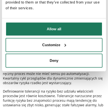
provided to them or that they’ve collected from your use
wieloma kategoriami ryzyka w różnych jednostkach. W
of their services.
środowiskach regulowanych, gdzie
zarządzanie zgodnością
(compliance)
i monitoring ryzyka muszą działać spójnie,
integracja tworzy też ścieżkę audytu, którą regulator może
sprawdzić: dowód, że organizacja znała swoje granice ryzyka i
działała w ich ramach.
Allow all
Najczęstsze błędy i pułapki
Customize
Najbardziej utrwalony błąd w zarządzaniu ryzykiem to
traktowanie apetytu i tolerancji jako stałych. Apetyt powinien
być weryfikowany przy zmianach strategii. Progi tolerancji
Deny
ryzyka powinny być przeglądane przy zmianach procesów,
systemów lub warunków zewnętrznych. Próg skalibrowany pod
ręczny proces może nie mieć sensu po automatyzacji.
Kwartalny cykl przeglądów dla dynamicznie zmieniających się
obszarów ryzyka rzadko jest wystarczający.
Definiowanie tolerancji na ryzyko bez udziału właścicieli
procesów jest równie kosztowne. Tolerancje narzucone przez
funkcję ryzyka bez znajomości procesu mają tendencję do
ustawiania się zbyt nisko, generując stałe fałszywe alarmy, lub