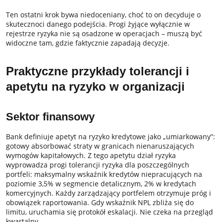
Ten ostatni krok bywa niedoceniany, choć to on decyduje o
skutecznoci danego podejścia. Progi żyjące wyłącznie w
rejestrze ryzyka nie są osadzone w operacjach – muszą być
widoczne tam, gdzie faktycznie zapadają decyzje.
Praktyczne przykłady tolerancji i
apetytu na ryzyko w organizacji
Sektor finansowy
Bank definiuje apetyt na ryzyko kredytowe jako „umiarkowany”:
gotowy absorbować straty w granicach nienaruszających
wymogów kapitałowych. Z tego apetytu dział ryzyka
wyprowadza progi tolerancji ryzyka dla poszczególnych
portfeli: maksymalny wskaźnik kredytów niepracujących na
poziomie 3,5% w segmencie detalicznym, 2% w kredytach
komercyjnych. Każdy zarządzający portfelem otrzymuje próg i
obowiązek raportowania. Gdy wskaźnik NPL zbliża się do
limitu, uruchamia się protokół eskalacji. Nie czeka na przegląd
kwartalny.