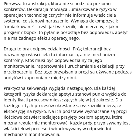
Pierwsza to abstrakcja, która nie schodzi do poziomu
konkretów. Deklaracja mówiąca „umiarkowane ryzyko w
operacjach technologicznych” nie informuje właściciela
systemu, co stanowi naruszenie. Wymaga dekompozycji:
“umiarkowane” – czyli jaki wskaźnik, jak mierzony, z jakim
progiem? Dopóki to pytanie pozostaje bez odpowiedzi, apetyt
nie ma żadnego efektu operacyjnego.
Druga to brak odpowiedzialności. Próg tolerancji bez
nazwanego właściciela to informacja, a nie mechanizm
kontrolny. Ktoś musi być odpowiedzialny za jego
monitorowanie, raportowanie i uruchamianie eskalacji przy
przekroczeniu. Bez tego przypisania progi są używane podczas
audytów i zapomniane między nimi.
Praktyczna sekwencja wygląda następująco. Dla każdej
kategorii ryzyka deklaracja apetytu stanowi punkt wyjścia do
identyfikacji procesów mieszczących się w jej zakresie. Dla
każdego z tych procesów określane są wskaźniki mierzące
ekspozycję na ryzyko. Na ich podstawie wyznaczane są progi
ilościowe odzwierciedlające przyjęty poziom apetytu, które
można regularnie monitorować. Każdy próg przypisywany jest
właścicielowi procesu i wbudowywany w odpowiedni
mechanizm monitorowania.