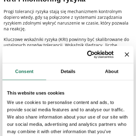
Progi tolerancji ryzyka stają się mechanizmem kontrolnym
dopiero wtedy, gdy są połączone z systemami zarządzania
ryzykiem zdolnymi wykryć naruszenie w czasie, który pozwala
na reakcję.
Kluczowe wskaźniki ryzyka (KRI) powinny być skalibrowane do
ustalonych progów tolerancji. Wskaźnik śledzący „liczbę
zdarzeń ryzyka zarejestrowanych w systemie” mówi o
aktywności raportowania. Wskaźnik śledzący „odsetek
transakcji przekraczających zdefiniowany limit strat” mówi o
faktycznej ekspozycji na ryzyko. Różnica jest istotna, gdy
Consent
Details
About
prezentuje się wyniki zarządowi lub regulatorowi.
Cykl raportowania powinien ujawniać przekroczenia zanim się
skumulują. W obszarach ryzyka o wysokiej wadze oznacza to
This website uses cookies
alerty generowane w czasie zbliżonym do rzeczywistego, a nie
zbiorcze podsumowania na koniec okresu. Kwartalny raport o
We use cookies to personalise content and ads, to
miesięcznym przekroczeniu progu tolerancji to informacja
provide social media features and to analyse our traffic.
dostarczona trzy miesiące za późno.
We also share information about your use of our site with
Platformy GRC integrujące apetyt na ryzyko, progi tolerancji
our social media, advertising and analytics partners who
ryzyka, monitoring KRI i przepływy eskalacji znacząco redukują
may combine it with other information that you’ve
ręczną koordynację, szczególnie dla organizacji zarządzających