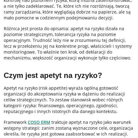
kontrolę nad poziomem ryzyka, którą można zademonstrować,
a nie tylko zadeklarować. Te, które ich nie rozróżniają, tworzą
ramy zarządzania, które wyglądają dobrze na papierze, ale są
mało pomocne w codziennym podejmowaniu decyzji.
Różnica jest prosta do opisania: apetyt na ryzyko działa na
poziomie strategicznym, tolerancja ryzyka na poziomie
operacyjnym. Trudność leży nie w zrozumieniu tej definicji,
lecz w przełożeniu jej na konkretne progi, właścicieli i systemy
monitoringowe. To właśnie ten krok, od deklaracji do
mechanizmu, większość organizacji wykonuje tylko częściowo.
Czym jest apetyt na ryzyko?
Apetyt na ryzyko (risk appetite) wyraża ogólną gotowość
organizacji do akceptowania ryzyka w dążeniu do realizacji
celów strategicznych. To zestaw stanowisk wobec różnych
kategorii ryzyka: finansowego, operacyjnego, zgodności,
reputacyjnego i innych istotnych dla danego kontekstu.
Framework
COSO ERM
traktuje apetyt na ryzyko jako warunek
wstępny strategii: zanim zostaną wyznaczone cele, organizacja
określa, ile ryzyka jest gotowa zaabsorbować w ich realizacji.