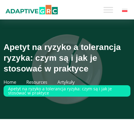
Skip
to
content
Apetyt na ryzyko a tolerancja
ryzyka: czym są i jak je
stosować w praktyce
Home
Resources
Artykuły
Apetyt na ryzyko a tolerancja ryzyka: czym są i jak je
stosować w praktyce