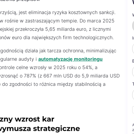
zyścią, jest eliminacja ryzyka kosztownych sankcji.
ów rośnie w zastraszającym tempie. Do marca 2025
jskiej przekroczyła 5,65 miliarda euro, z licznymi
onów euro dla największych firm technologicznych.
odnością działa jak tarcza ochronna, minimalizując
egularne audyty i
automatyzację monitoringu
ontrole celne wzrosły w 2025 roku o 54%, a
wzrosnąć o 787% (z 667 mln USD do 5,9 miliarda USD
do zgodności to różnica między stabilnością a
z