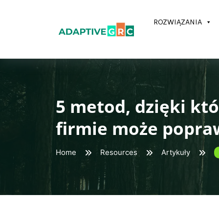
Skip
to
ROZWIĄZANIA
content
5 metod, dzięki k
firmie może popra
Home
Resources
Artykuły