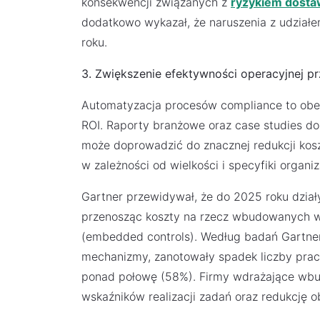
konsekwencji związanych z
ryzykiem dost
dodatkowo wykazał, że naruszenia z udziałe
roku.
3. Zwiększenie efektywności operacyjnej 
Automatyzacja procesów compliance to obec
ROI. Raporty branżowe oraz case studies d
może doprowadzić do znacznej redukcji kosz
w zależności od wielkości i specyfiki organiza
Gartner przewidywał, że do 2025 roku dzia
przenosząc koszty na rzecz wbudowanych w
(embedded controls). Według badań Gartnera
mechanizmy, zanotowały spadek liczby pra
ponad połowę (58%). Firmy wdrażające wb
wskaźników realizacji zadań oraz redukcję 