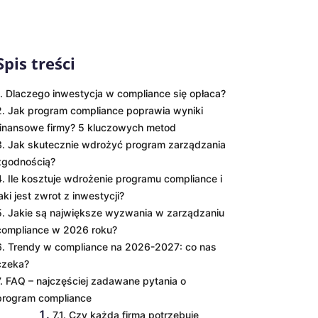
Spis treści
1. Dlaczego inwestycja w compliance się opłaca?
2. Jak program compliance poprawia wyniki
finansowe firmy? 5 kluczowych metod
3. Jak skutecznie wdrożyć program zarządzania
zgodnością?
4. Ile kosztuje wdrożenie programu compliance i
jaki jest zwrot z inwestycji?
5. Jakie są największe wyzwania w zarządzaniu
compliance w 2026 roku?
6. Trendy w compliance na 2026-2027: co nas
czeka?
7. FAQ – najczęściej zadawane pytania o
program compliance
7.1. Czy każda firma potrzebuje