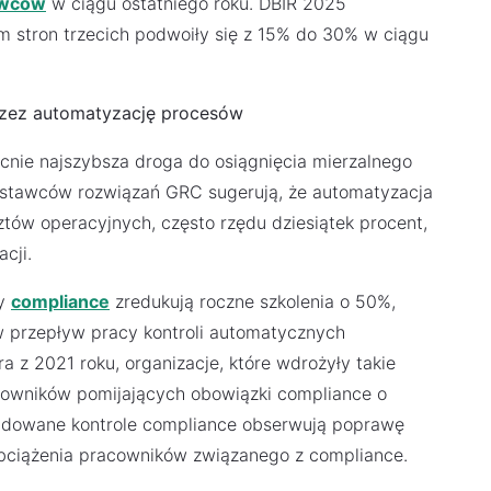
awców
w ciągu ostatniego roku. DBIR 2025
m stron trzecich podwoiły się z 15% do 30% w ciągu
przez automatyzację procesów
nie najszybsza droga do osiągnięcia mierzalnego
ostawców rozwiązań GRC sugerują, że automatyzacja
tów operacyjnych, często rzędu dziesiątek procent,
cji.
ły
compliance
zredukują roczne szkolenia o 50%,
 przepływ pracy kontroli automatycznych
 z 2021 roku, organizacje, które wdrożyły takie
cowników pomijających obowiązki compliance o
udowane kontrole compliance obserwują poprawę
obciążenia pracowników związanego z compliance.