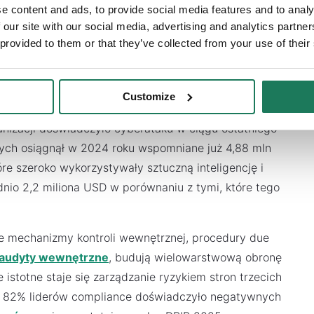
e content and ads, to provide social media features and to analy
 our site with our social media, advertising and analytics partn
 provided to them or that they’ve collected from your use of their
za strategiczne podejście do compliance
Customize
i incydentów bezpieczeństwa
nizacji doświadczyło cyberataku w ciągu ostatniego
anych osiągnął w 2024 roku wspomniane już 4,88 mln
óre szeroko wykorzystywały sztuczną inteligencję i
dnio 2,2 miliona USD w porównaniu z tymi, które tego
ne mechanizmy kontroli wewnętrznej, procedury due
audyty wewnętrzne
, budują wielowarstwową obronę
istotne staje się zarządzanie ryzykiem stron trzecich
d 82% liderów compliance doświadczyło negatywnych