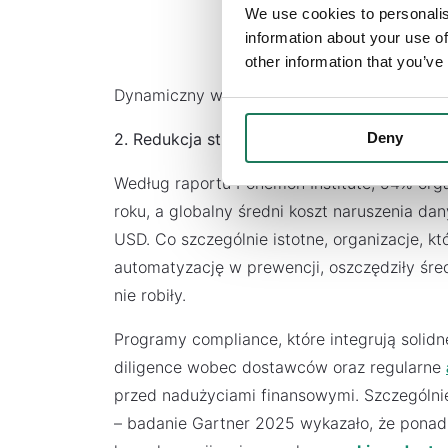
We use cookies to personalis
information about your use of
other information that you’ve
Dynamiczny wzrost kar regulacyjnych wymus
Deny
2. Redukcja strat wynikających z oszustw 
Według raportu Ponemon Institute, 54% orga
roku, a globalny średni koszt naruszenia d
USD. Co szczególnie istotne, organizacje, kt
automatyzację w prewencji, oszczędziły śre
nie robiły.
Programy compliance, które integrują solid
diligence wobec dostawców oraz regularne
przed nadużyciami finansowymi. Szczególnie 
– badanie Gartner 2025 wykazało, że pona