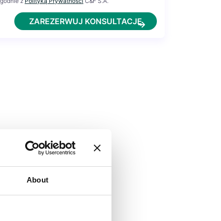
zgodnie z
Polityką Prywatności
C&F S.A.
ZAREZERWUJ KONSULTACJĘ
About