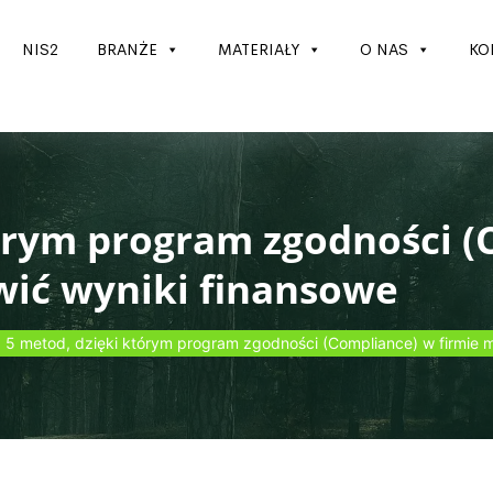
NIS2
BRANŻE
MATERIAŁY
O NAS
KO
tórym program zgodności (
wić wyniki finansowe
5 metod, dzięki którym program zgodności (Compliance) w firmie 